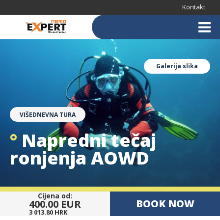
Kontakt
Galerija slika
VIŠEDNEVNA TURA
°
Napredni tečaj
ronjenja AOWD
Cijena od:
BOOK NOW
400.00 EUR
3 013.80 HRK