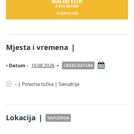
400.00 EUR
3 013.80 HRK
(Cijena od)
Mjesta i vremena
|
• Datum -
10.08.2026
•
UREDI DATUM
-
|
Polazna točka
| Savudrija
Lokacija
|
SAVUDRIJA